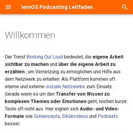
lernOS Podcasting Leitfaden
S
u
Willkommen
Grundlagen
Überblick
PDF-Version
lernos.org
Überblick
Überlick
c
h
Podcasting-Canvas
Get Started (Kata)
Word-Version
CONNECT Community
Mikrofone und Headsets
Ardour
Der Trend
Working Out Loud
bedeutet, die
eigene Arbeit
e
sichtbar zu machen
und
über die eigene Arbeit zu
Format
Wähle eine Podcast App und
HTML-Version
Peerfinder
Audio-Rekorder
Audacity
erzählen
, um Vernetzung zu ermöglichen und Hilfe aus
w
finde Podcasts (Kata)
dem Netzwerk zu erhalten. Als Plattform kommen oft
Workflow
E-Book (epub)
Audio-Interfaces und
Audition
i
interne und externe
soziale Netzwerke
zum Einsatz.
Nutze den Podcast Canvas
Mischpulte
Gerade wenn es um den
Transfer von Wissen zu
r
als Checkliste (Kata)
Hardware
Ferrite
komplexen Themen oder Emotionen
geht, reichen kurze
d
Texte oft nicht aus. Hier eignen sich
Audio- und Video-
Nimm deine "Nullnummer" auf
Software
Garageband
i
Formate
wie
Screencasts
,
Erklärvideos
und
Podcasts
(Kata)
besser.
n
Podhosting
Hindenburg